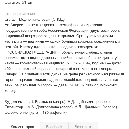
Остаток:
51 шт
Полное описание
Сплав - Медно-никелевый (СПМД)
На Аверсе в центре диска — рельефное изображение
Государственного герба Российской Федерации (двуглавый орел,
поднявший вверх распущенные крылья. Орел увенчан двумя
малыми и — над ними — одной большой короной, соединенными
лентой). Вверху вдоль канта — надпись полукругом:
«РОССИЙСКАЯ ФЕДЕРАЦИЯ», обрамленная с обеих сторон
орнаментом в виде сдвоенных ромбов, в нижней части диска, у
канта — горизонтальная надпись: «25 РУБЛЕЙ», под ней — дата:
«2011 г.», над ней справа — товарный знак монетного двора.
Реверс в средней части диска, на фоне рельефного изображения
горы — горизонтальная надпись: «sochi.ru», под ней, на участке
тени, отбрасываемой горой — дата: "2014"″ и пять олимпийских
колец.
Художник Е.В. Крамская (аверс), А.Д. Щаблыкин (реверс)
Скульптор А.А. Долгополова (аверс), А.Д. Щаблыкин (реверс)
Оформление гурта 180 рифлений
Комментарии
Facebook
Вконтакте