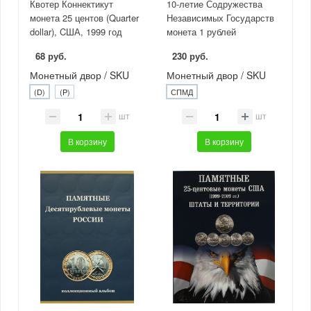
Квотер Коннектикут
10-летие Содружества
монета 25 центов (Quarter
Независимых Государств
dollar), CША, 1999 год
монета 1 рублей
68 руб.
230 руб.
Монетный двор / SKU
Монетный двор / SKU
(D)
(P)
СПМД
шт
шт
В корзину
В корзину