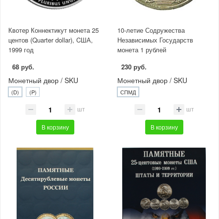
Квотер Коннектикут монета 25
10-летие Содружества
центов (Quarter dollar), CША,
Независимых Государств
1999 год
монета 1 рублей
68 руб.
230 руб.
Монетный двор / SKU
Монетный двор / SKU
(D)
(P)
СПМД
шт
шт
В корзину
В корзину